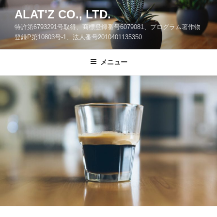
コ
ALAT'Z CO., LTD.
ン
特許第6793291号取得、商標登録番号6079081、プログラム著作物
テ
登録P第10803号-1、法人番号2010401135350
ン
ツ
メニュー
へ
ス
キ
ッ
プ